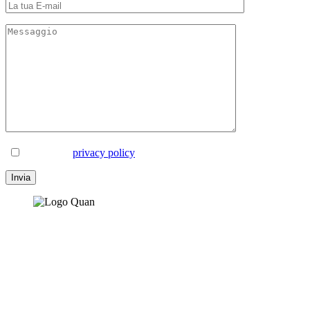
Accetto la
privacy policy
Serietà e professionalità sono i principi della nostra
azienda, con ampi margini di miglioramento dettati dalla
continua voglia di perfezionarsi e da una grande passione
per il lavoro che facciamo.