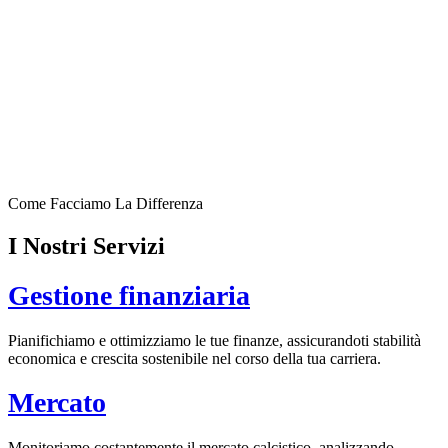
Grazie alla nostra vasta esperienza e alla profonda
conoscenza del settore, siamo in grado di offrire
un supporto strategico e mirato ai nostri clienti.
Crediamo nella costruzione di relazioni durature
basate su fiducia, trasparenza e risultati concreti,
garantendo un’assistenza personalizzata che fa
davvero la differenza.
Come Facciamo La Differenza
I Nostri Servizi
Gestione finanziaria
Pianifichiamo e ottimizziamo le tue finanze, assicurandoti stabilità
economica e crescita sostenibile nel corso della tua carriera.
Mercato
Monitoriamo costantemente il mercato calcistico, analizzando