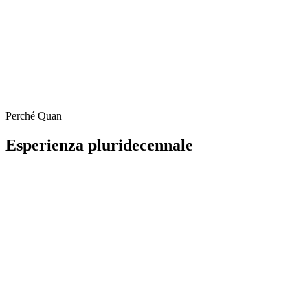
Perché Quan
Esperienza pluridecennale
Da anni rappresentiamo un punto di riferimento
nel mondo del calcio, operando con successo come
procuratori e partner affidabili.
La nostra attività nasce dalla solida collaborazione
più che ventennale fra gli avvocati Daniele Piraino
e Gerry Piccolillo, due professionisti con
competenze consolidate e una visione condivisa.