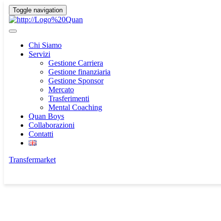
Toggle navigation
GESTIAMO IL TUO TALENTO VERSO
IL SUCCESSO
Chi Siamo
Servizi
Gestione Carriera
QUAN, non solo procuratori
Gestione finanziaria
Con professionalità e dedizione, Quan Agency fornisce supporto
Gestione Sponsor
completo a talenti emergenti e affermati, assicurando il miglior
Mercato
percorso per il successo.
Trasferimenti
Mental Coaching
SCOPRI DI PIù
Quan Boys
Collaborazioni
Contatti
Transfermarket